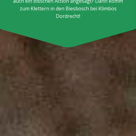
auch ein bisschen Action angesagt? Dann komm
zum Klettern in den Biesbosch bei Klimbos
Dordrecht!