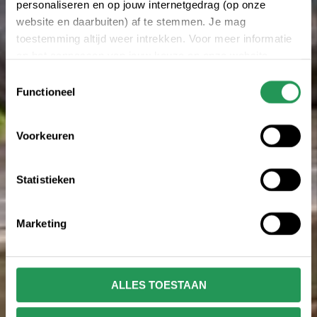
personaliseren en op jouw internetgedrag (op onze
website en daarbuiten) af te stemmen. Je mag
toestemming altijd weer intrekken. Voor meer informatie
en het aanpassen van jouw keuze op onze website
verwijzen wij je naar onze
Erklärung zum Datenschutz
.
Toestemmingsselectie
Functioneel
Voorkeuren
Statistieken
Marketing
ALLES TOESTAAN