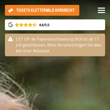
TICKETS KLETTERWALD DORDRECHT
4.6/5.0
LET OP: de Papendrechtseburg (N3) ist ab 17.
Juli geschlossen. Bitte berücksichtigen Sie dies
bei Ihrer Reisezeit.