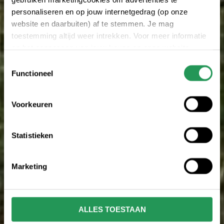
personaliseren en op jouw internetgedrag (op onze
website en daarbuiten) af te stemmen. Je mag
toestemming altijd weer intrekken. Voor meer informatie
en het aanpassen van jouw keuze op onze website
verwijzen wij je naar onze
Erklärung zum Datenschutz
.
Toestemmingsselectie
Functioneel
Voorkeuren
Statistieken
Marketing
ALLES TOESTAAN