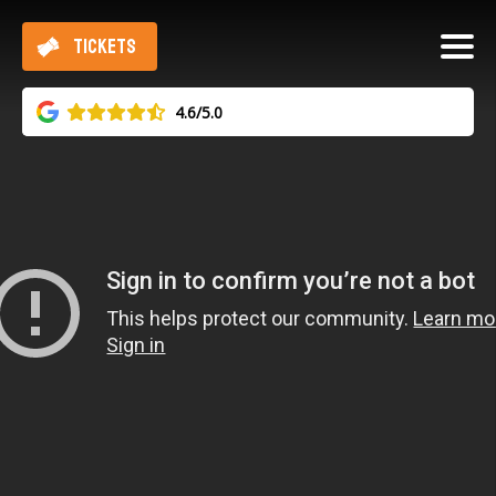
TICKETS
4.6/5.0