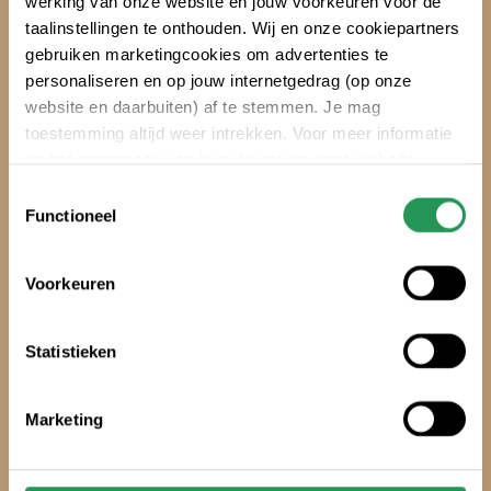
werking van onze website en jouw voorkeuren voor de
taalinstellingen te onthouden. Wij en onze cookiepartners
gebruiken marketingcookies om advertenties te
personaliseren en op jouw internetgedrag (op onze
?
website en daarbuiten) af te stemmen. Je mag
Klimtickets
toestemming altijd weer intrekken. Voor meer informatie
en het aanpassen van jouw keuze op onze website
verwijzen wij je naar onze
Erklärung zum Datenschutz
.
Toestemmingsselectie
Kinderfeest
Functioneel
Voorkeuren
Statistieken
Marketing
?
Kinderfeest