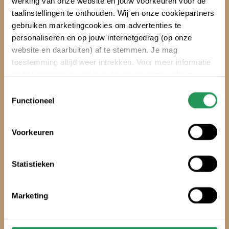
werking van onze website en jouw voorkeuren voor de
taalinstellingen te onthouden. Wij en onze cookiepartners
gebruiken marketingcookies om advertenties te
personaliseren en op jouw internetgedrag (op onze
?
website en daarbuiten) af te stemmen. Je mag
Klimtickets
toestemming altijd weer intrekken. Voor meer informatie
en het aanpassen van jouw keuze op onze website
verwijzen wij je naar onze
Erklärung zum Datenschutz
.
Toestemmingsselectie
Kinderfeest
Functioneel
Voorkeuren
Statistieken
Marketing
?
Kinderfeest