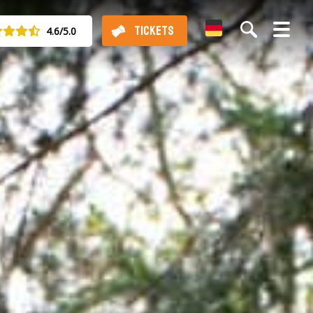
German
TICKETS
4.6/5.0