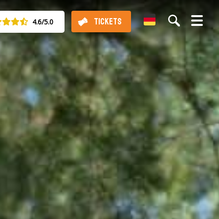
German
TICKETS
4.6/5.0