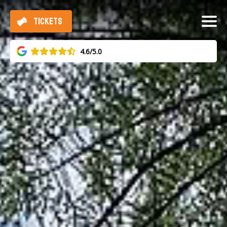
TICKETS
4.6/5.0