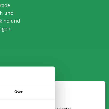
grade
ch und
skind und
ügen,
Over