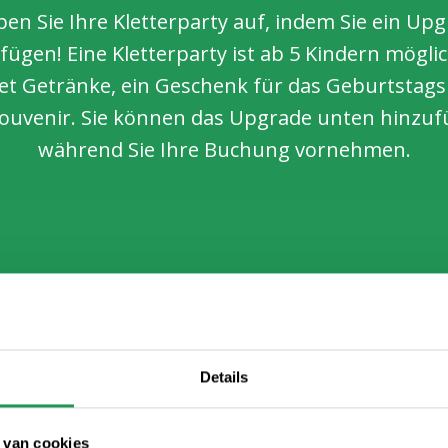
en Sie Ihre Kletterparty auf, indem Sie ein Up
fügen! Eine Kletterparty ist ab 5 Kindern mögli
et Getränke, ein Geschenk für das Geburtstag
Souvenir. Sie können das Upgrade unten hinzuf
während Sie Ihre Buchung vornehmen.
Details
Pizza-Party
+ 6,95 € pro Person
 van cookies