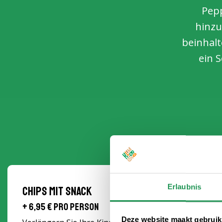
Pepp
hinzu
beinhalt
ein 
Erlaubnis
Chips mit Snack
+ 6,95 € pro Person
Deze website maakt gebruik