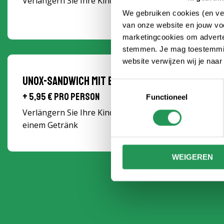
Verlängern Sie Ihre Kinderparty mit leckeren Chips u
We gebruiken cookies (en ver
van onze website en jouw voo
marketingcookies om adverten
stemmen. Je mag toestemming
website verwijzen wij je naa
Unox-Sandwich mit einem Getränk
Toestemmingsselectie
+ 5,95 € pro Person
Functioneel
Verlängern Sie Ihre Kinderparty mit einem leckeren
einem Getränk
WEIGEREN