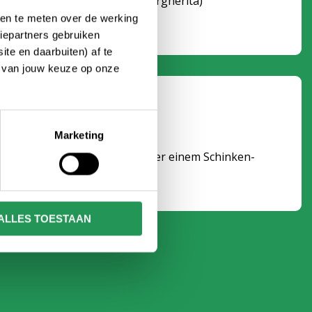
erparty um die Pizza-Party (Margherita)
ken te meten over de werking
iepartners gebruiken
te en daarbuiten) af te
n van jouw keuze op onze
h mit einem Getränk
Marketing
derparty mit einem Käsebrot oder einem Schinken-
etränk
ALLES TOESTAAN