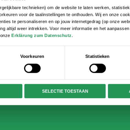
nd einem Snack.
Erweitern Sie Ihre Kind
gelijkbare technieken) om de website te laten werken, statistie
rkeuren voor de taalinstellingen te onthouden. Wij en onze cook
ties te personaliseren en op jouw internetgedrag (op onze websi
 altijd weer intrekken. Voor meer informatie en het aanpasse
r onze
Erklärung zum Datenschutz
.
Geröstetes Sandwic
+ 5,95 € pro Person
Voorkeuren
Statistieken
 Unox-Sandwich und
Erweitern Sie Ihre Kin
Käse-Brot und einem G
SELECTIE TOESTAAN