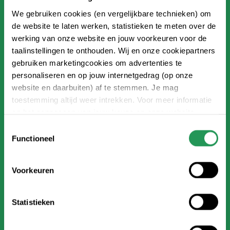
vornehmen.
We gebruiken cookies (en vergelijkbare technieken) om
de website te laten werken, statistieken te meten over de
werking van onze website en jouw voorkeuren voor de
taalinstellingen te onthouden. Wij en onze cookiepartners
gebruiken marketingcookies om advertenties te
personaliseren en op jouw internetgedrag (op onze
Chips mit Snack
website en daarbuiten) af te stemmen. Je mag
toestemming altijd weer intrekken. Voor meer informatie
+ 6,95 € pro Person
en het aanpassen van jouw keuze op onze website
Verlängern Sie Ihre Kinderparty mit leckeren
verwijzen wij je naar onze
Erklärung zum Datenschutz
.
Toestemmingsselectie
Chips und einem Snack.
Functioneel
Voorkeuren
Statistieken