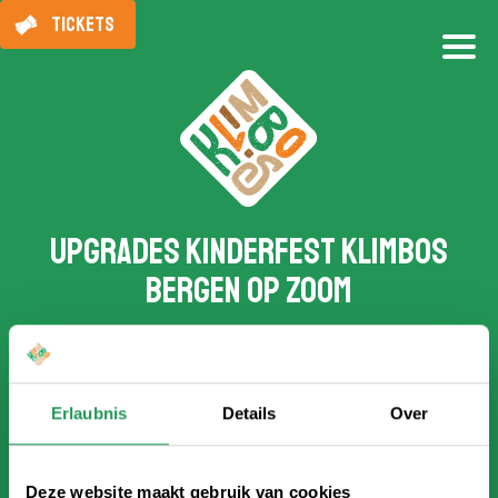
TICKETS
Upgrades Kinderfest Klimbos
Bergen op Zoom
Peppen Sie Ihre Kletterparty auf, indem Sie ein
Upgrade hinzufügen! Eine Kletterparty ist ab 5
Kindern möglich und beinhaltet Getränke, ein
Erlaubnis
Details
Over
Geschenk für das Geburtstagskind und ein
Souvenir. Sie können das Upgrade unten
hinzufügen, während Sie Ihre Buchung
Deze website maakt gebruik van cookies