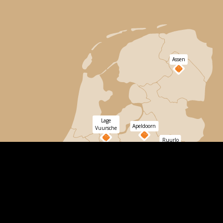
Assen
Lage
Apeldoorn
Vuursche
Ruurlo
Dordrecht
Bergen
op
Zoom