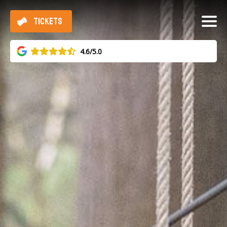
TICKETS
4.6/5.0