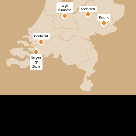
Lage
Apeldoorn
Vuursche
Ruurlo
Dordrecht
Bergen
op
Zoom
Wählen Sie einen Standort
Alle unsere Kletterwälder befinden sich in echten
Wäldern, in denen wir keine Kletterstangen
verwenden. Das gibt Ihnen das beste Klettererlebnis!