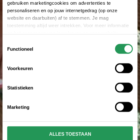
gebruiken marketingcookies om advertenties te
personaliseren en op jouw internetgedrag (op onze
website en daarbuiten) af te stemmen. Je mag
toestemming altijd weer intrekken. Voor meer informatie
en het aanpassen van jouw keuze op onze website
verwijzen wij je naar onze
Erklärung zum Datenschutz
.
Toestemmingsselectie
Functioneel
Voorkeuren
Statistieken
Marketing
ALLES TOESTAAN