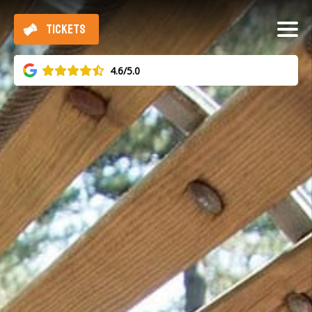
TICKETS
4.6/5.0