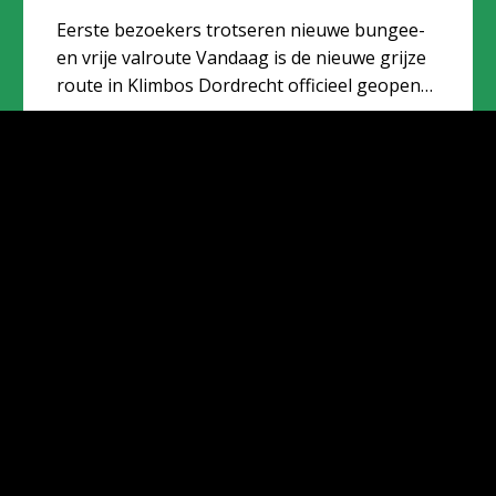
Eerste bezoekers trotseren nieuwe bungee-
en vrije valroute Vandaag is de nieuwe grijze
route in Klimbos Dordrecht officieel geopend.
De uitbreiding vormt een nieuwe mijlpaal
Lees verder
voor het klimbos, dat...
Alle klimlocaties van Klimbos