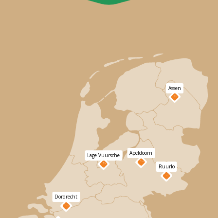
Assen
Apeldoorn
Lage Vuursche
Ruurlo
Dordrecht