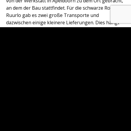
von der Werkstatt in Apeldoorn zu dem Ort gebracht,
an dem der Bau stattfindet. Für die schwarze Route in
Ruurlo gab es zwei große Transporte und
dazwischen einige kleinere Lieferungen. Dies hängt
von der Planung der Werkstatt und der externen
Lieferanten ab. Da dies nicht immer perfekt geplant
werden kann, werden bereits fertiggestellte
Materialien im Kletterwald gelagert. Da der Aufbau
hauptsächlich im Winter stattfindet, wenn die
Kletterwälder geschlossen sind, kann das Material
unter den Zelten und bei den Kisten gelagert werden.
So bleibt alles trocken und sauber, bis es in die
Bäume gehen kann.