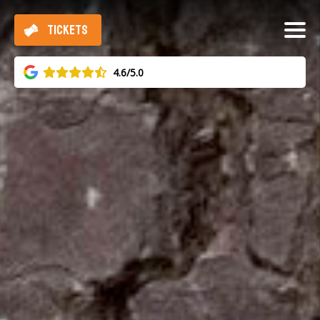
TICKETS
4.6/5.0