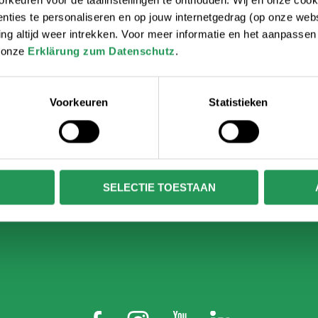
rkeuren voor de taalinstellingen te onthouden. Wij en onze cook
Herausforderung und Spaß für alle. Die
ties te personaliseren en op jouw internetgedrag (op onze websi
Schüler wählen selbst, welche Route sie
 altijd weer intrekken. Voor meer informatie en het aanpasse
klettern wollen und damit auch, wie hoch sie
r onze
Erklärung zum Datenschutz
.
klettern wollen.
Beim Klettern mit Klassenkameraden werden
Grenzen überschritten. Ein Ausflug, von dem
Voorkeuren
Statistieken
man noch lange sprechen wird!
INFORMATIONSBROSCHÜRE
SELECTIE TOESTAAN