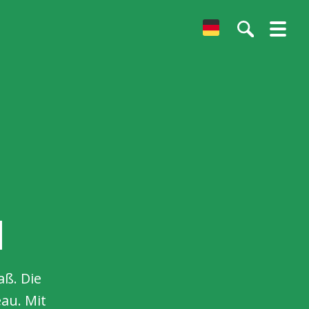
German
n
aß. Die
au. Mit