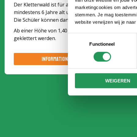
van onze website en jouw voo
Der Kletterwald ist für alle zugänglich, die
marketingcookies om adverten
mindestens 6 Jahre alt und 1,20 m groß sind.
stemmen. Je mag toestemming
Die Schüler können dann selbstständig die
website verwijzen wij je naa
orangefarbenen Routen klettern.
Ab einer Höhe von 1,40 m können alle Routen
Toestemmingsselectie
geklettert werden.
Functioneel
INFORMATIONSBROSCHÜRE
WEIGEREN