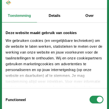
INFORMATIEFOLDER
Toestemming
Details
Over
Deze website maakt gebruik van cookies
We gebruiken cookies (en vergelijkbare technieken) om
de website te laten werken, statistieken te meten over de
werking van onze website en jouw voorkeuren voor de
taalinstellingen te onthouden. Wij en onze cookiepartners
gebruiken marketingcookies om advertenties te
personaliseren en op jouw internetgedrag (op onze
website en daarbuiten) af te stemmen. Je mag
toestemming altijd weer intrekken. Voor meer informatie
en het aanpassen van jouw keuze op onze website
Voortgezet onderwijs en MBO
verwijzen wij je naar onze
privacyverklaring
.
Toestemmingsselectie
Functioneel
Uitdaging en plezier voor iedereen.
Leerlingen kiezen zelf welke route ze