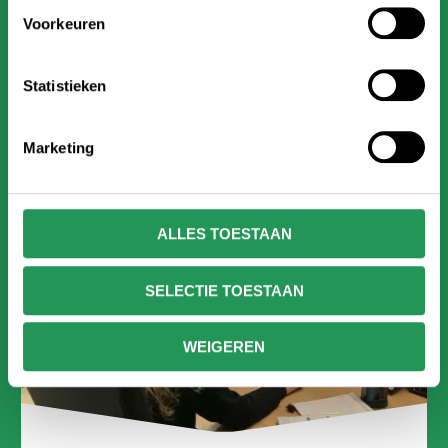
klimmen en hoe hoog ze dus willen gaan.
Voorkeuren
Door het klimmen met klasgenoten, worden
grenzen verlegd. Een uitje waar nog lang over
Statistieken
nagepraat wordt!
Marketing
INFORMATIEFOLDER
ALLES TOESTAAN
SELECTIE TOESTAAN
WEIGEREN