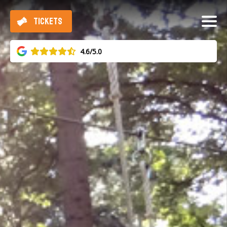
TICKETS
4.6/5.0