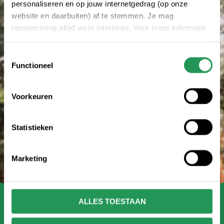
personaliseren en op jouw internetgedrag (op onze
website en daarbuiten) af te stemmen. Je mag
toestemming altijd weer intrekken. Voor meer informatie
en het aanpassen van jouw keuze op onze website
verwijzen wij je naar onze
Erklärung zum Datenschutz
.
Toestemmingsselectie
Functioneel
Voorkeuren
Statistieken
Marketing
ALLES TOESTAAN