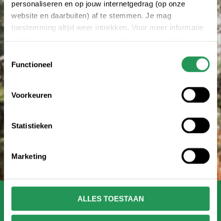
personaliseren en op jouw internetgedrag (op onze
website en daarbuiten) af te stemmen. Je mag
toestemming altijd weer intrekken. Voor meer informatie
en het aanpassen van jouw keuze op onze website
verwijzen wij je naar onze
privacy statement
.
Toestemmingsselectie
Functioneel
Voorkeuren
Statistieken
Marketing
ALLES TOESTAAN