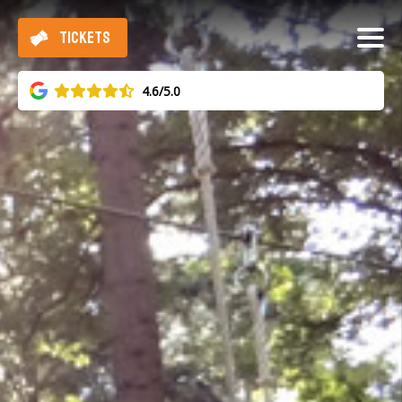
TICKETS
4.6/5.0