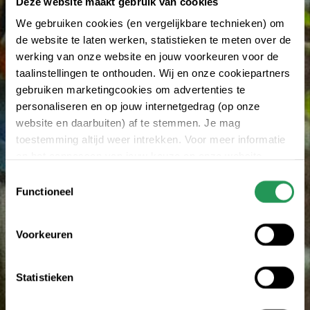
Deze website maakt gebruik van cookies
We gebruiken cookies (en vergelijkbare technieken) om
de website te laten werken, statistieken te meten over de
werking van onze website en jouw voorkeuren voor de
taalinstellingen te onthouden. Wij en onze cookiepartners
gebruiken marketingcookies om advertenties te
personaliseren en op jouw internetgedrag (op onze
website en daarbuiten) af te stemmen. Je mag
toestemming altijd weer intrekken. Voor meer informatie
en het aanpassen van jouw keuze op onze website
verwijzen wij je naar onze
Erklärung zum Datenschutz
.
Toestemmingsselectie
Functioneel
Voorkeuren
Statistieken