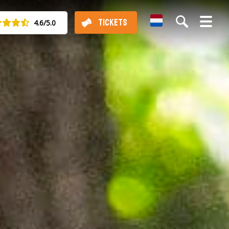
Dutch
TICKETS
4.6/5.0