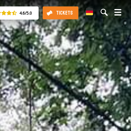
German
TICKETS
4.6/5.0