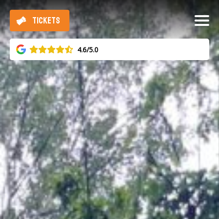
TICKETS
4.6/5.0