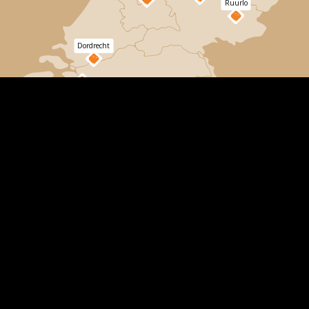
Ruurlo
Dordrecht
Bergen
op
Zoom
Wählen Sie einen Standort
Alle unsere Kletterwälder befinden sich in echten
Wäldern, in denen wir keine Kletterstangen
verwenden. Das gibt Ihnen das beste Klettererlebnis!
Wir bauen und pflegen die Routen selbst und sie
werden extern auf ihre Sicherheit hin überprüft.