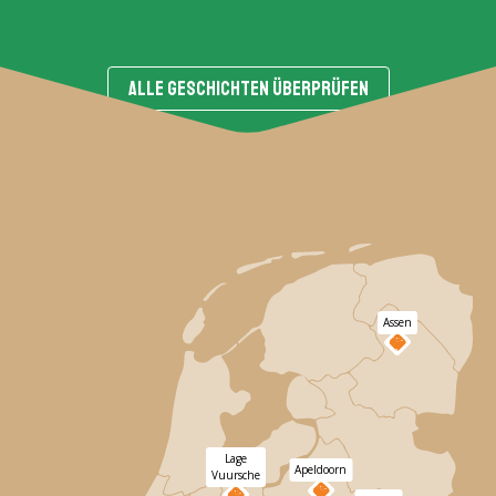
ALLE GESCHICHTEN ÜBERPRÜFEN
Assen
Lage
Apeldoorn
Vuursche