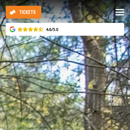
TICKETS
4.6/5.0