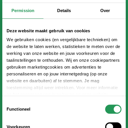
goed werken en welke niet en geven inzicht in hoe
Permission
Details
Over
wij onze website kunnen verbeteren, door
geaggregeerd gegevens te verzamelen en te
rapporteren.
Deze website maakt gebruik van cookies
Name
Aanbieder
Doel
We gebruiken cookies (en vergelijkbare technieken) om
de website te laten werken, statistieken te meten over de
_tt_enable_cookie
TikTok
Wordt gebruikt door 
werking van onze website en jouw voorkeuren voor de
netwerkdienst, TikTo
taalinstellingen te onthouden. Wij en onze cookiepartners
volgen van het gebru
gebruiken marketingcookies om advertenties te
embedded services.
personaliseren en op jouw internetgedrag (op onze
symfony
Recras
Gebruikt om te onth
website en daarbuiten) af te stemmen. Je mag
producten zijn toeg
toestemming altijd weer intrekken. Voor meer informatie
winkelwagen. Hierme
en het aanpassen van jouw keuze op onze website
bezoeker de browser 
verwijzen wij je naar onze
privacy statement
.
Toestemmingsselectie
terugkeren naar de w
Functioneel
items in de winkelw
blijven.
visited
klimbos.nl
Uniek gebruikers-ID 
Voorkeuren