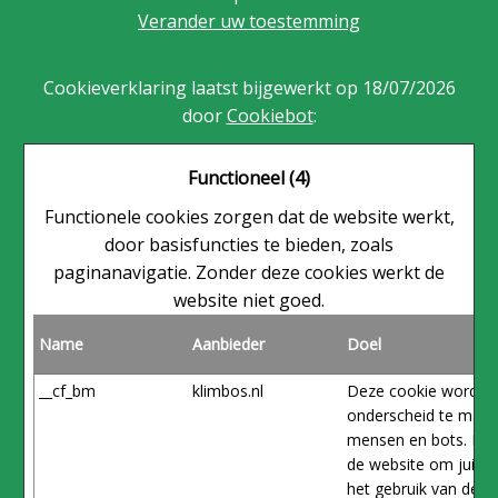
Verander uw toestemming
Cookieverklaring laatst bijgewerkt op 18/07/2026
door
Cookiebot
:
Functioneel (4)
Functionele cookies zorgen dat de website werkt,
door basisfuncties te bieden, zoals
paginanavigatie. Zonder deze cookies werkt de
website niet goed.
Name
Aanbieder
Doel
__cf_bm
klimbos.nl
Deze cookie wordt g
onderscheid te make
mensen en bots. Dit 
de website om juiste
het gebruik van de w