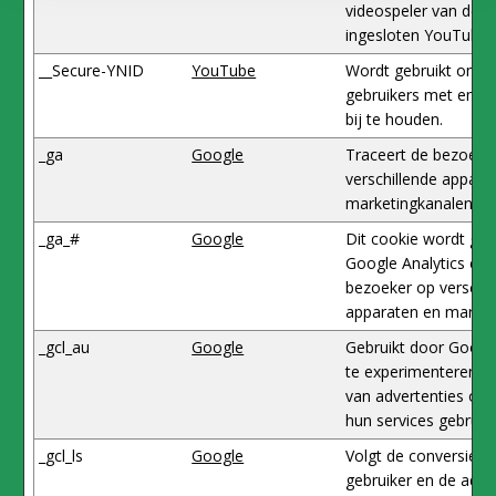
videospeler van de g
ingesloten YouTube-
__Secure-YNID
YouTube
Wordt gebruikt om de
gebruikers met emb
bij te houden.
_ga
Google
Traceert de bezoeke
verschillende appara
marketingkanalen.
_ga_#
Google
Dit cookie wordt geb
Google Analytics en 
bezoeker op verschil
apparaten en market
_gcl_au
Google
Gebruikt door Goog
te experimenteren me
van advertenties op 
hun services gebruik
_gcl_ls
Google
Volgt de conversie-r
gebruiker en de adve