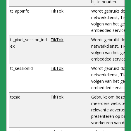
bij te houden.
tt_appInfo
TikTok
Wordt gebruikt door 
netwerkdienst, TikTo
volgen van het gebru
embedded services.
tt_pixel_session_ind
TikTok
Wordt gebruikt door 
ex
netwerkdienst, TikTo
volgen van het gebru
embedded services.
tt_sessionId
TikTok
Wordt gebruikt door 
netwerkdienst, TikTo
volgen van het gebru
embedded services.
ttcsid
TikTok
Gebruikt om bezoek
meerdere websites t
relevante advertentie
presenteren op basis
voorkeuren van de b