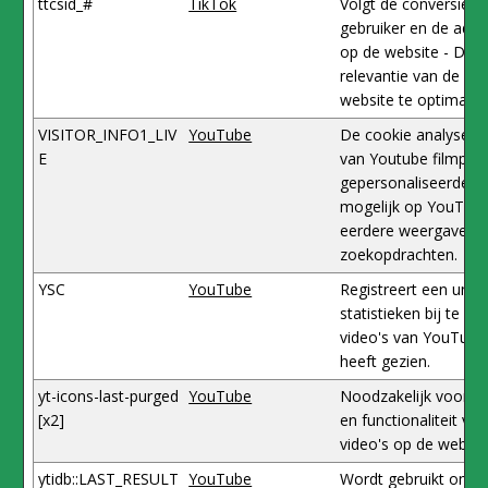
ttcsid_#
TikTok
Volgt de conversie-r
gebruiker en de adve
op de website - Dit 
relevantie van de ad
website te optimalis
VISITOR_INFO1_LIV
YouTube
De cookie analyseert
E
van Youtube filmpje
gepersonaliseerde a
mogelijk op YouTube
eerdere weergaven 
zoekopdrachten.
YSC
YouTube
Registreert een unie
statistieken bij te h
video's van YouTube
heeft gezien.
yt-icons-last-purged
YouTube
Noodzakelijk voor d
[x2]
en functionaliteit v
video's op de websit
ytidb::LAST_RESULT
YouTube
Wordt gebruikt om de