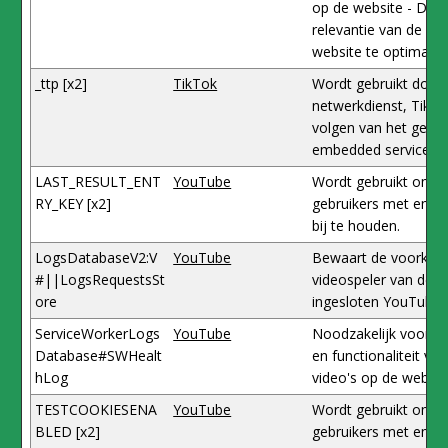
op de website - Dit 
relevantie van de ad
website te optimalis
_ttp [x2]
TikTok
Wordt gebruikt door 
netwerkdienst, TikTo
volgen van het gebru
embedded services.
LAST_RESULT_ENT
YouTube
Wordt gebruikt om de
RY_KEY [x2]
gebruikers met emb
bij te houden.
LogsDatabaseV2:V
YouTube
Bewaart de voorkeur
#||LogsRequestsSt
videospeler van de g
ore
ingesloten YouTube-
ServiceWorkerLogs
YouTube
Noodzakelijk voor d
Database#SWHealt
en functionaliteit v
hLog
video's op de websit
TESTCOOKIESENA
YouTube
Wordt gebruikt om de
BLED [x2]
gebruikers met emb