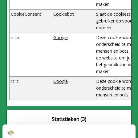
maken.
CookieConsent
Cookiebot
Slaat de cookiestatu
gebruiker op voor he
domein
rc::a
Google
Deze cookie wordt g
onderscheid te make
mensen en bots. Dit 
de website om juiste
het gebruik van de w
maken.
rc::c
Google
Deze cookie wordt g
onderscheid te make
mensen en bots.
Statistieken (3)
Statistische cookies helpen ons begrijpen hoe
bezoekers onze website gebruiken, welke pagina’s