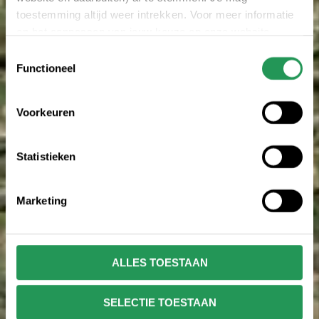
toestemming altijd weer intrekken. Voor meer informatie
en het aanpassen van jouw keuze op onze website
verwijzen wij je naar onze
privacy statement
.
Toestemmingsselectie
Functioneel
Voorkeuren
Statistieken
Marketing
ALLES TOESTAAN
SELECTIE TOESTAAN