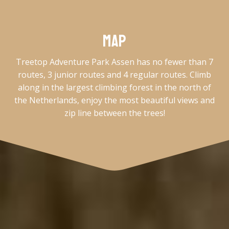
Map
Treetop Adventure Park Assen has no fewer than 7
routes, 3 junior routes and 4 regular routes. Climb
along in the largest climbing forest in the north of
the Netherlands, enjoy the most beautiful views and
zip line between the trees!