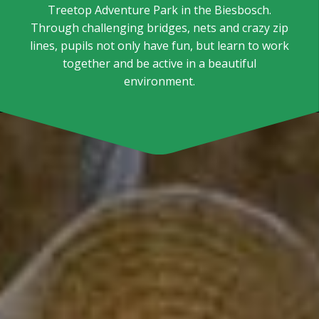
Treetop Adventure Park in the Biesbosch.
Through challenging bridges, nets and crazy zip
lines, pupils not only have fun, but learn to work
together and be active in a beautiful
environment.