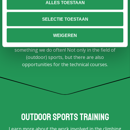
ALLES TOESTAAN
SELECTIE TOESTAAN
Educational projects
WEIGEREN
Collaborating with different courses is fun and
something we do often! Not only in the field of
(outdoor) sports, but there are also
opportunities for the technical courses.
Outdoor sports training
Learn more about the work involved in the climbing