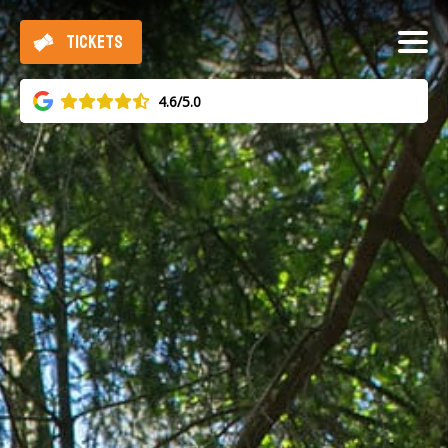
TICKETS
4.6/5.0