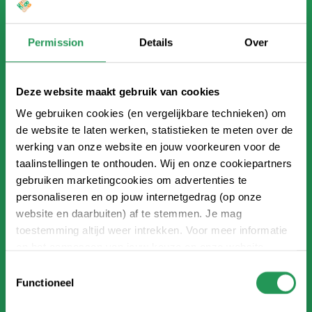
Reception
30 minutes of instruction
2.5 hours of climbing
Permission
Details
Over
Luxury BBQ
2 drinks
Deze website maakt gebruik van cookies
We gebruiken cookies (en vergelijkbare technieken) om
Approx. €62.75 p.p.*,**
de website te laten werken, statistieken te meten over de
(from 15 people)
werking van onze website en jouw voorkeuren voor de
*At Klimbos Ruurlo and Klimbos Dordrecht possible from 25
taalinstellingen te onthouden. Wij en onze cookiepartners
persons and in combination with a drinks package
gebruiken marketingcookies om advertenties te
personaliseren en op jouw internetgedrag (op onze
** not possible at Klimbos Bergen op Zoom and Klimbos
website en daarbuiten) af te stemmen. Je mag
Apeldoorn
toestemming altijd weer intrekken. Voor meer informatie
REQUEST YOUR QUOTE
en het aanpassen van jouw keuze op onze website
verwijzen wij je naar onze
privacy statement
.
Toestemmingsselectie
Functioneel