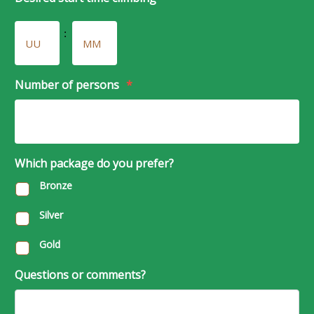
slash
Uren
Minuten
MM
:
slash
JJJJ
Number of persons
*
Which package do you prefer?
Bronze
Silver
Gold
Questions or comments?