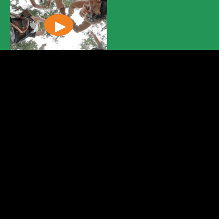
Regulations
General terms and conditions
Disclaimer-Cookie Law
Privacy
Accessibility statement