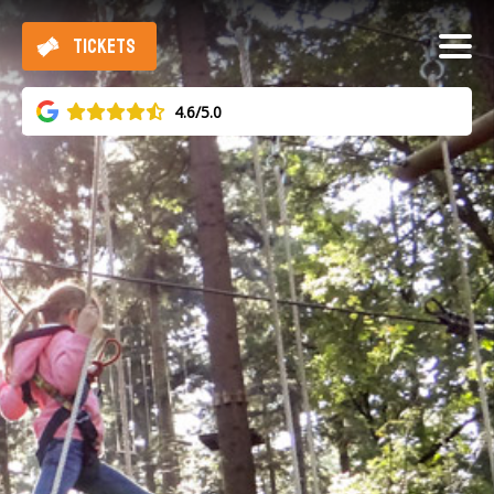
TICKETS
4.6/5.0