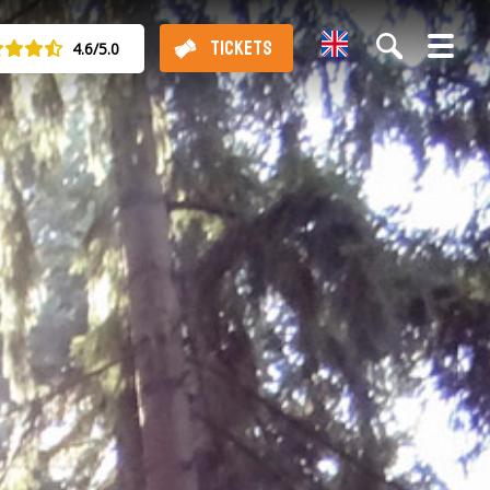
English
TICKETS
4.6/5.0