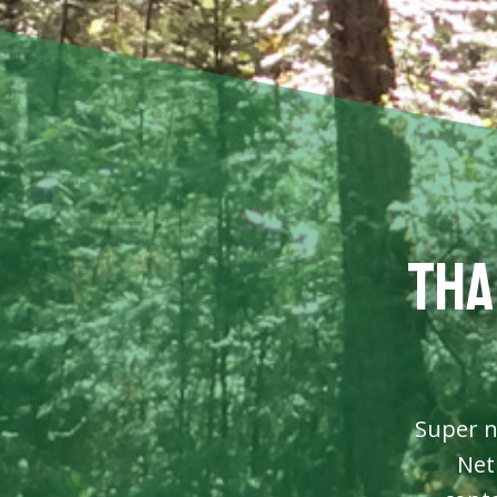
Tha
Super n
Net