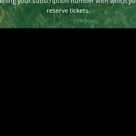
aining your subscription number with which yo
reserve tickets.
 have purchased a subscription for Klimbos Netherlands.
onfirmation in the mail containing your subscription number