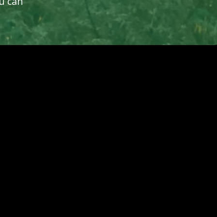
u can
 with which you can