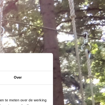
Over
ken te meten over de werking