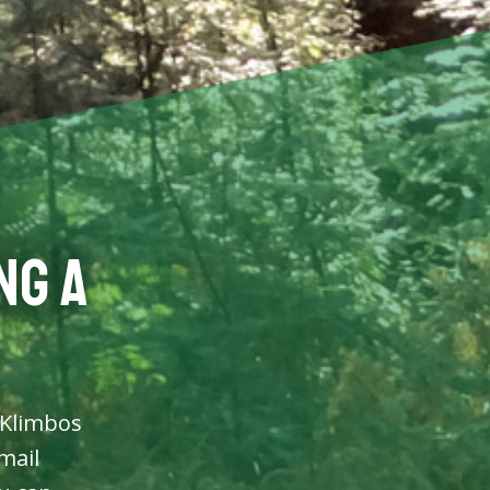
ng a
 Klimbos
mail