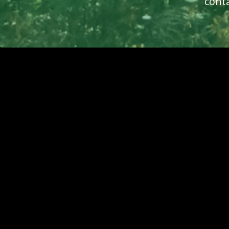
cont
Super nice that you
You will receive a c
reserve tickets.