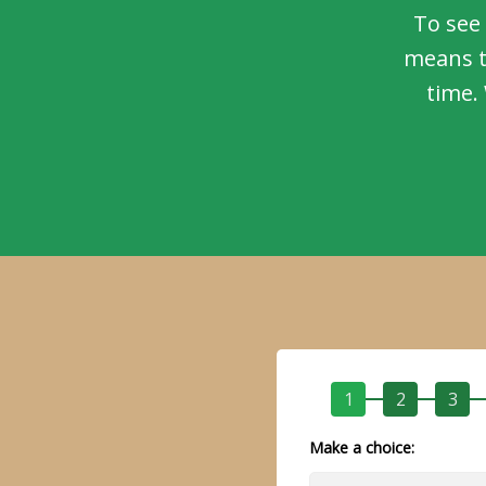
To see 
means t
time. 
1
2
3
Make a choice: