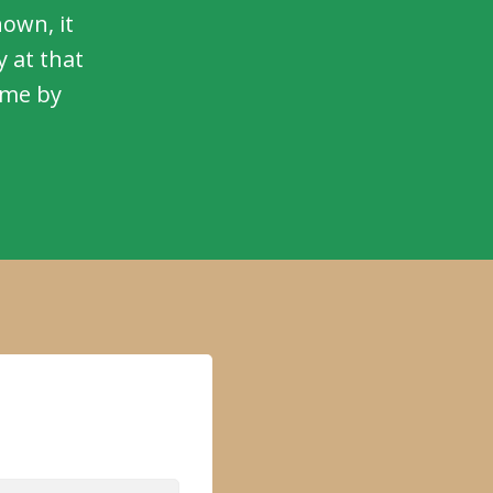
hown, it
 at that
time by