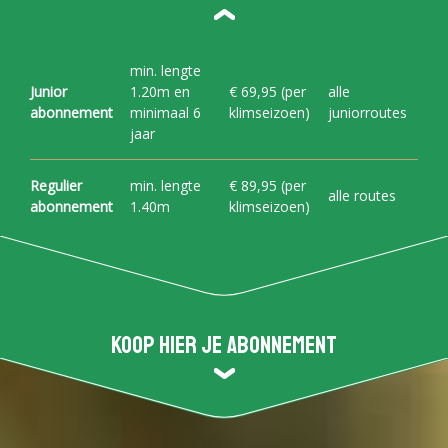
min. lengte
Junior
1.20m en
€ 69,95 (per
alle
abonnement
minimaal 6
klimseizoen)
juniorroutes
jaar
Regulier
min. lengte
€ 89,95 (per
alle routes
abonnement
1.40m
klimseizoen)
Koop hier je abonnement