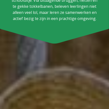
schooluitje. Via uitdagende bruggen, netten en
te gekke tokkelbanen, beleven leerlingen niet
alleen veel lol, maar leren ze samenwerken en
actief bezig te zijn in een prachtige omgeving.