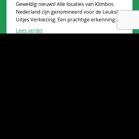
Geweldig nieuws! Alle locaties van Klimbos
Nederland zijn genomineerd voor de Leukste
Uitjes Verkiezing. Een prachtige erkenning
waar we ontzettend trots op zijn, want deze
Lees verder
nominaties zijn te danken...
Klimbos Dordrecht breidt uit met