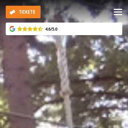
TICKETS
4.6/5.0