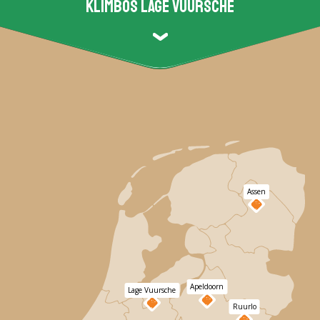
Klimbos Lage Vuursche
Assen
Apeldoorn
Lage Vuursche
Ruurlo