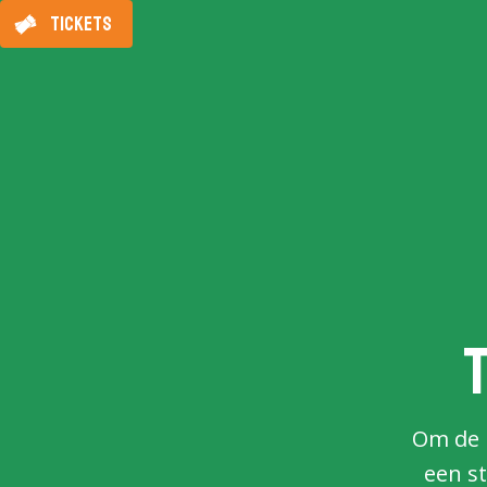
TICKETS
Om de b
een st