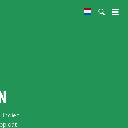
Dutch
n
. Indien
 op dat