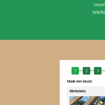
mome
telef
1
2
3
Maak een keuze:
Klimtickets