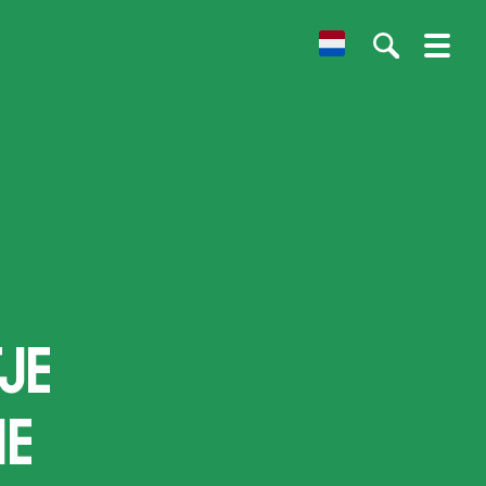
Dutch
je
he