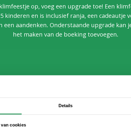
 klimfeestje op, voeg een upgrade toe! Een klim
5 kinderen en is inclusief ranja, een cadeautje 
en een aandenken. Onderstaande upgrade kan je
het maken van de boeking toevoegen.
Broodje Unox met e
Details
+ € 5,95 per persoon
ita)
Breid je kinderfeestje 
 van cookies