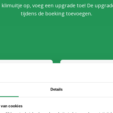
e klimuitje op, voeg een upgrade toe! De upgrad
tijdens de boeking toevoegen.
Koffie/thee met een
+ € 4,95 per persoon
e muntjes bij het
Geniet voor, tijdens of
Details
muffin.
 van cookies