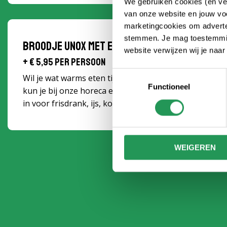
We gebruiken cookies (en ver
van onze website en jouw voo
marketingcookies om adverten
stemmen. Je mag toestemming
Broodje Unox met een consumptiemunt
website verwijzen wij je naa
+ € 5,95 per persoon
Toestemmingsselectie
Wil je wat warms eten tijdens het klimmen? Tijdens j
Functioneel
kun je bij onze horeca een broodje Unox halen. De c
in voor frisdrank, ijs, koffie, thee of een candybar.
WEIGEREN