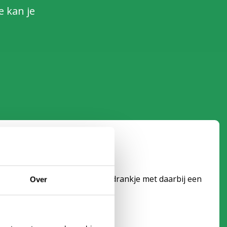
e kan je
 muffin
 na het klimmen van een warm drankje met daarbij een
Over