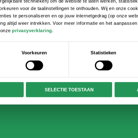
gelijkbare technieken) om de website te laten werken, statistie
rkeuren voor de taalinstellingen te onthouden. Wij en onze cook
ties te personaliseren en op jouw internetgedrag (op onze websi
 altijd weer intrekken. Voor meer informatie en het aanpasse
Tosti met een dran
r onze
privacyverklaring
.
+ € 5,95 per persoon
e welverdiende pauze
Trek gekregen? Geniet i
Voorkeuren
Statistieken
onsumptiemunt wissel je
De consumptiemunt wissel
SELECTIE TOESTAAN