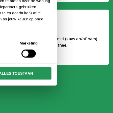
ken te meten over de werking
iepartners gebruiken
te en daarbuiten) af te
n van jouw keuze op onze
kje
n je pauze van een heerlijke Tosti (kaas en/of ham).
Marketing
 je in voor frisdrank, koffie, thee.
ALLES TOESTAAN