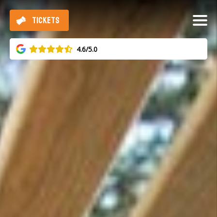
TICKETS
4.6/5.0