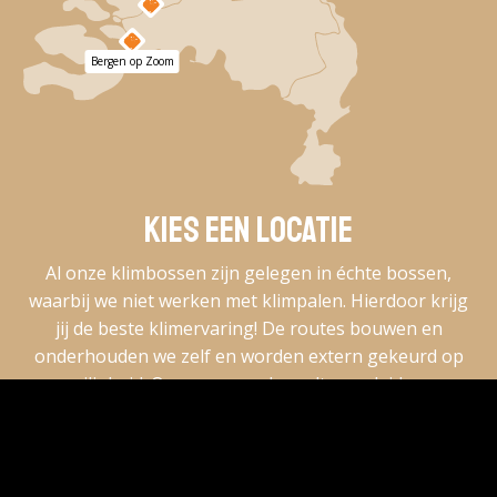
Bergen op Zoom
Kies een locatie
Al onze klimbossen zijn gelegen in échte bossen,
waarbij we niet werken met klimpalen. Hierdoor krijg
jij de beste klimervaring! De routes bouwen en
onderhouden we zelf en worden extern gekeurd op
veiligheid. Ons personeel wordt opgeleid om
veiligheidsintructies te geven en om jou de mooiste
beleving te bieden. Een dag om nooit meer te
vergeten!