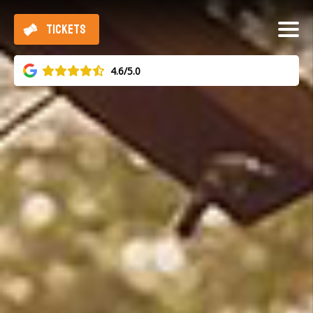
TICKETS
4.6/5.0