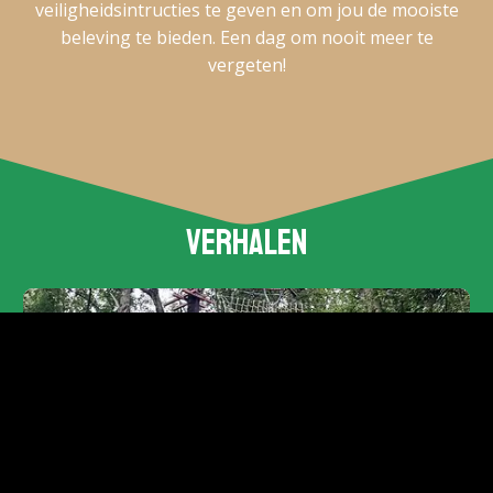
veiligheidsintructies te geven en om jou de mooiste
beleving te bieden. Een dag om nooit meer te
vergeten!
Verhalen