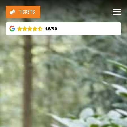
TICKETS
4.6/5.0