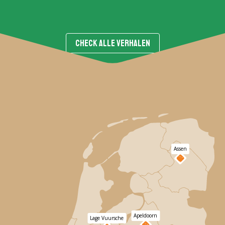
CHECK ALLE VERHALEN
Assen
Apeldoorn
Lage Vuursche