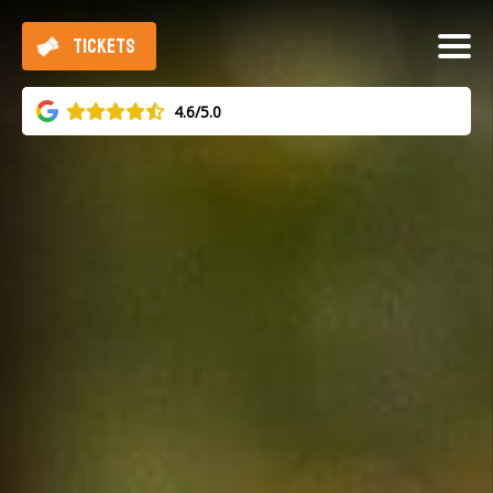
TICKETS
4.6/5.0