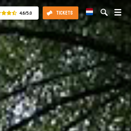
Dutch
TICKETS
4.6/5.0