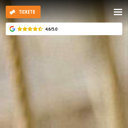
TICKETS
4.6/5.0