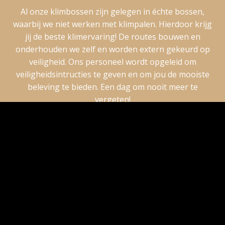
Al onze klimbossen zijn gelegen in échte bossen,
waarbij we niet werken met klimpalen. Hierdoor krijg
jij de beste klimervaring! De routes bouwen en
onderhouden we zelf en worden extern gekeurd op
veiligheid. Ons personeel wordt opgeleid om
veiligheidsintructies te geven en om jou de mooiste
beleving te bieden. Een dag om nooit meer te
vergeten!
Verhalen