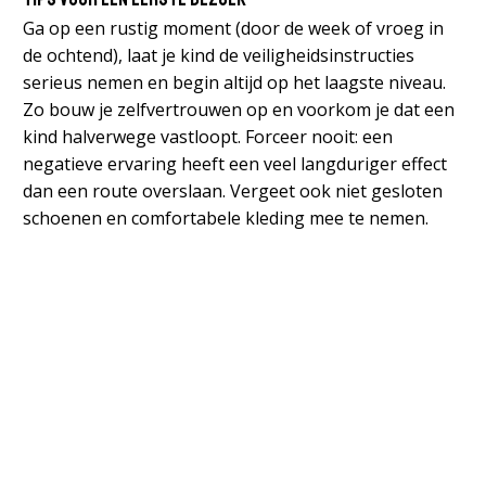
Ga op een rustig moment (door de week of vroeg in
de ochtend), laat je kind de veiligheidsinstructies
serieus nemen en begin altijd op het laagste niveau.
Zo bouw je zelfvertrouwen op en voorkom je dat een
kind halverwege vastloopt. Forceer nooit: een
negatieve ervaring heeft een veel langduriger effect
dan een route overslaan. Vergeet ook niet gesloten
schoenen en comfortabele kleding mee te nemen.
Mag mijn kind alleen klimmen?
Wat als mijn kind het spannend vindt?
Kunnen broertjes en zusjes samen klimmen?